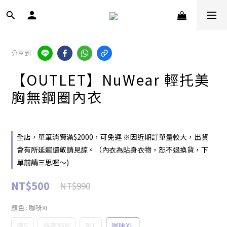
分享到
【OUTLET】NuWear 輕托美
胸無鋼圈內衣
全店，單筆消費滿$2000，可免運 ※因近期訂單量較大，出貨
會有所延遲還敬請見諒。（內衣為貼身衣物，恕不退換貨，下
單前請三思喔～)
NT$500
NT$990
顏色
: 咖啡XL
膚S
燕麥奶M
黑L
咖啡XL