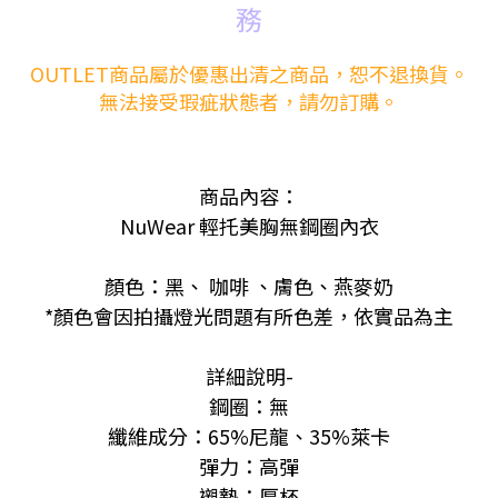
務
OUTLET商品屬於優惠出清之商品，恕不退換貨。
無法接受瑕
疵
狀態者，請勿訂購。
商品內容：
NuWear 輕托美胸無鋼圈內衣
顏色：黑
、
咖啡
、膚色
、燕麥奶
*顏色會因拍攝燈光問題有所色差，依實品為主
詳細說明-
鋼圈：無
纖維成分：65
%尼龍、35%萊卡
彈力
：高彈
襯墊：厚杯