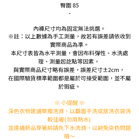
臀圍 85
-
內褲尺寸均為固定無法挑選。
※註：以上數據為手工測量，故若有誤差請依收到
實際商品為準。
本尺寸表皆為水平測量，會因布料彈性、水洗處
理、測量起訖點等因素，
與實際商品尺寸略有誤差，誤差尺寸±2cm，
在國際驗貨標準範圍都是屬於可接受範圍，並不屬
於瑕疵。
※ 小提醒 ※
深色衣物建議單獨洗滌，以翻面手洗或放洗衣袋洗
較佳喔(勿用熱水)
並建議新品穿著前請先下水洗滌，以避免染色問題
唷～