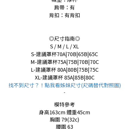
肩帶：有
背扣：有背扣
◎尺寸指南◎
S / M / L / XL
S-建議罩杯70A|70B|
65B
|65C
M-建議罩杯75A|75B|70B
|
70C
L-建議罩杯 80A|80B|75B
|
75C
XL-建議罩杯 85A|85B|80C
找不到尺寸？！點我看姊妹尺寸(尺碼替代對照圖)
-
模特參考
身高163cm 體重45cm
胸圍 79(32c)
腰圍 63