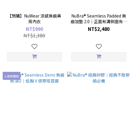
【預購】NuWear 涼感無痕美
NuBra® Seamless Padded 無
背內衣
痕加墊 2.0｜正面有溝側面有曲
線的小胸救星
NT$990
NT$2,480
NT$1,380
人氣熱賣款