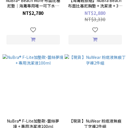
NuBra® Beach More 布面比基
【海灘輕旅組】NuBra Beach
尼墊｜海灘專用唯一可下水的
布面比基尼胸墊 + 洗潔液 + 3入
隱形內衣
免洗內褲
NT$2,780
NT$2,880
NT$3,330
NuBra® F-Lite加墊款-蕾絲夢
【現貨 】NuWear 粉底液無痕
境 + 專用洗潔液100ml
丁字褲2件組