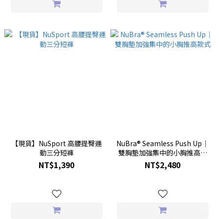
【現貨】NuSport 高腰提臀運
NuBra® Seamless Push Up｜
動三分短褲
雙胸墊加強集中的小胸推高款
式
NT$1,390
NT$2,480