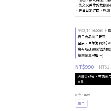
．後交叉美背剪裁修飾
．適合日常穿搭、瑜珈
至
08/10 16:00
截止
指
夏日商品滿千折百
全店，單筆消費滿$2
會有所延遲還敬請見
單前請三思喔～)
NT$990
NT$1,
結帳完成後，預購商品
日!)
顏色
: 黑色
黑色