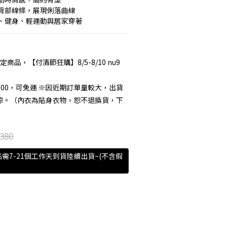
背部線條，展現俐落曲線
、健身、輕運動與居家穿著
定商品，【付清節狂購】8/5-8/10 nu9
000，可免運 ※因近期訂單量較大，出貨
諒。（內衣為貼身衣物，恕不退換貨，下
380
需7-21個工作天到貨陸續出貨~(不含假