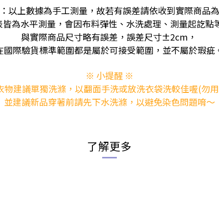
：以上數據為手工測量，故若有誤差請依收到實際商品
表皆為水平測量，會因布料彈性、水洗處理、測量起訖點
與實際商品尺寸略有誤差，誤差尺寸±2cm，
在國際驗貨標準範圍都是屬於可接受範圍，並不屬於瑕疵
※ 小提醒 ※
衣物建議單獨洗滌，以翻面手洗或放洗衣袋洗較佳喔(勿用
並建議新品穿著前請先下水洗滌，以避免染色問題唷～
了解更多