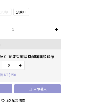
預購L
預購XL
品
UA C. 花漾皙纖淨有酵噗噗豬軟糖
 NT$350
立即購買
加入追蹤清單