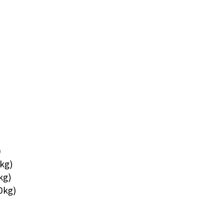
)
kg
)
kg
)
0kg
)