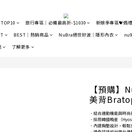
TOP10
旅行專區｜必備最高折-$1030
新娘季專區💝婚禮
T
BEST｜熱銷商品
NuBra絕世好波｜隱形內衣
nu
誌
了解更多
【預購】Nu
美背Brato
．結合運動機能與時尚美背
．採用韓國曉星（Hyo
．內建胸墊設計，輕鬆
．撞色拼接設計提升運