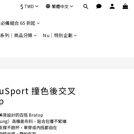
$
TWD
繁體中文
立即購買
必備組合 65 折起
9系列｜商品分類
Nu｜特別企劃
Sport 撞色後交叉
p
設計的百搭 Bratop
sung）高機能布料，貼合包覆不緊繃
支撐不跑杯，單穿或內搭都自在
動時尚感，簡約有型