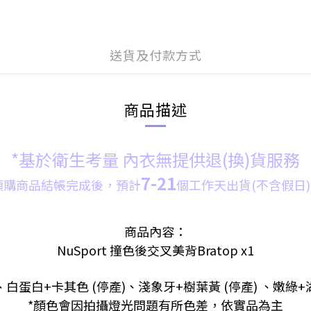
送貨及付款方式
商品描述
*基於衛生考量 內衣無提供退(換)貨服務
7-21
預購商品結帳完成後，預計
個
工
作天出貨(不含假日)
商品內容：
NuSport 撞色後交叉美背Bratop x1
、白蛋白+卡其色 (停產)
、
淺象牙+樹葉黃 (停產)
、
嫩綠+
*顏色會因拍攝燈光問題有所色差，依實品為主