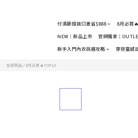
付清節囤貨💥激省$888
8月必買🔥
NEW｜新品上市
官網獨家｜OUTLE
新手入門內衣挑選攻略
穿搭靈感
全部商品
/
8月必買🔥TOP10