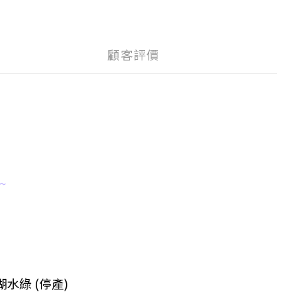
顧客評價
~
湖水綠 (停產)