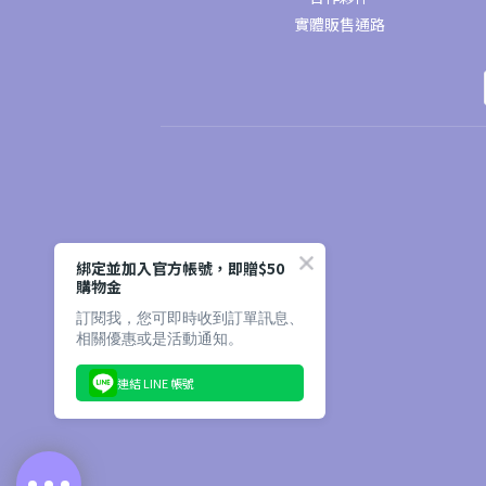
實體販售通路
綁定並加入官方帳號，即贈$50
購物金
訂閱我，您可即時收到訂單訊息、
相關優惠或是活動通知。
連結 LINE 帳號