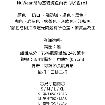
NuWear 簡約基礎純色內衣 (共9色) x1
顏色：
奶白
、淺奶咖、膚色、黑色、
咖色、岩棕色、抹茶色、灰綠色、淺藍色
*顏色會因拍攝燈光問題有所色差，依實品為主
詳細說明-
鋼圈：無
纖維成分：76%尼龍纖維 24%萊卡
襯墊：3/4立體杯，均薄杯(0.7cm)
肩帶：
可調節長度
肩帶
後扣：三排二扣
◎尺寸指南◎
S / M / L / XL
S 罩杯 65C / 70AB
M
罩杯 70C / 75AB
L
罩杯 75C / 80AB