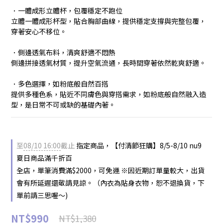
．一體成形立體杯，包覆穩定不跑位
立體一體成形杯型，貼合胸部曲線，提供穩定支撐與完整包覆，
穿著安心不移位。
．側邊透氣布料，清爽舒適不悶熱
側邊拼接透氣材質，提升空氣流通，長時間穿著依然乾爽舒適。
．多色選擇，如粉底般自然百搭
提供多種色系，貼近不同膚色與穿搭需求，如粉底般自然融入造
型，是日常不可或缺的基礎內著。
至
08/10 16:00
截止
指定商品，【付清節狂購】8/5-8/10 nu9
夏日商品滿千折百
全店，單筆消費滿$2000，可免運 ※因近期訂單量較大，出貨
會有所延遲還敬請見諒。（內衣為貼身衣物，恕不退換貨，下
單前請三思喔～)
NT$990
NT$1,380