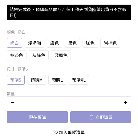
結帳完成後，預購商品需7-21個工作天到貨陸續出貨~(不含假
日!)
顏色
: 奶白
奶白
淺奶咖
膚色
黑色
咖色
岩棕色
抹茶色
灰綠色
淺藍色
尺寸
: 預購S
預購S
預購M
預購L
預購XL
數量
現在預購
立即購買
加入追蹤清單