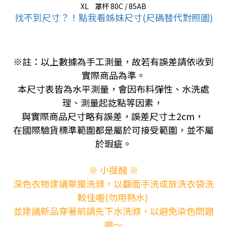
XL
罩杯 80C / 85AB
找不到尺寸？！點我看姊妹尺寸(尺碼替代對照圖)
※註：以上數據為手工測量，故若有誤差請依收到
實際商品為準。
本尺寸表皆為水平測量，會因布料彈性、水洗處
理、測量起訖點等因素，
與實際商品尺寸略有誤差，誤差尺寸±2cm，
在國際驗貨標準範圍都是屬於可接受範圍，並不屬
於瑕疵。
※ 小提醒 ※
深色衣物建議單獨洗滌，以翻面手洗或放洗衣袋洗
較佳喔(勿用熱水)
並建議新品穿著前請先下水洗滌，以避免染色問題
唷～