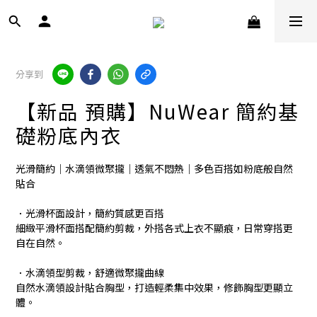
分享到
【新品 預購】NuWear 簡約基
礎粉底內衣
光滑簡約｜水滴領微聚攏｜透氣不悶熱｜多色百搭如粉底般自然
貼合
．光滑杯面設計，簡約質感更百搭
細緻平滑杯面搭配簡約剪裁，外搭各式上衣不顯痕，日常穿搭更
自在自然。
．水滴領型剪裁，舒適微聚攏曲線
自然水滴領設計貼合胸型，打造輕柔集中效果，修飾胸型更顯立
體。