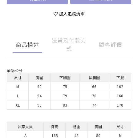
加入追蹤清單
送貨及付款方
商品描述
顧客評價
式
單位:
公分
尺寸
胸圍
下胸圍
裙腰圍
下擺
M
90
75
66
162
L
94
79
70
166
XL
98
83
74
170
試穿人員
身高
體重
胸圍
尺寸
A
165
48
80
M