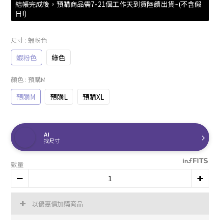
結帳完成後，預購商品需7-21個工作天到貨陸續出貨~(不含假
日!)
尺寸
: 蝦粉色
蝦粉色
綠色
顏色
: 預購M
預購M
預購L
預購XL
AI
找尺寸
數量
以優惠價加購商品