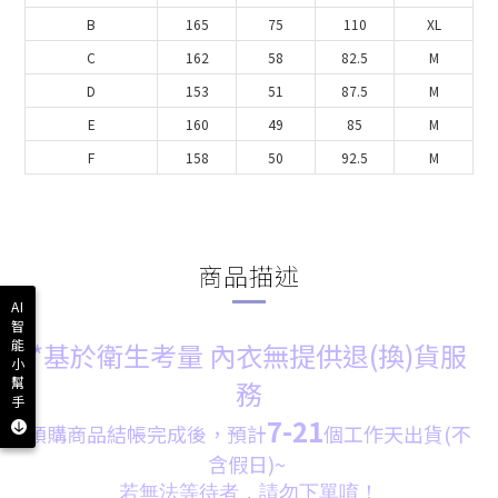
B
165
75
110
XL
C
162
58
82.5
M
D
153
51
87.5
M
E
160
49
85
M
F
158
50
92.5
M
商品描述
AI
智
能
*基於衛生考量 內衣無提供退(換)貨服
小
幫
務
手
7-21
預購商品結帳完成後，預計
個
工
作天出貨(不
含假日)~
若無法等待者，請勿下單唷！