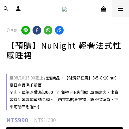
分享到
【預購】NuNight 輕奢法式性
感睡裙
至
08/10 16:00
截止
指定商品，【付清節狂購】8/5-8/10 nu9
夏日商品滿千折百
全店，單筆消費滿$2000，可免運 ※因近期訂單量較大，出貨
會有所延遲還敬請見諒。（內衣為貼身衣物，恕不退換貨，下
單前請三思喔～)
NT$990
NT$1,380