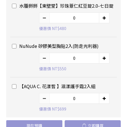
水腫掰掰【東壁堂】珍珠薏仁紅豆錠2.0-七日錠
優惠價 NT$480
NuNude 矽膠美型胸貼2入(防走光利器)
優惠價 NT$550
【AQUA C. 花漾皙 】滋漾護手霜2入組
優惠價 NT$699
現在預購
立即購買