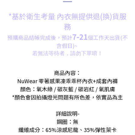
*基於衛生考量 內衣無提供退(換)貨服
務
7-21
預購商品結帳完成後，預計
個
工
作天出貨(不
含假日)~
若無法等待者，請勿下單唷！
商品內容：
NuWear 零著感果凍乖乖杯內衣+成套內褲
顏色：氧木綠 / 碳灰藍 / 碳岩紅 / 氧肌膚
*顏色會因拍攝燈光問題有所色差，依實品為主
詳細說明-
鋼圈：無
纖維成分：65%涼感尼龍、35%彈性萊卡