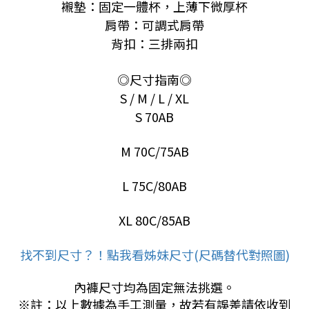
襯墊：
固定一體杯，上薄下微厚杯
肩帶：可調式肩帶
背扣：
三排兩扣
◎尺寸指南◎
S / M / L / XL
S 70AB
M 70C/75AB
L 75C/80AB
XL 80C/85AB
找不到尺寸？！點我看姊妹尺寸(尺碼替代對照圖)
內褲尺寸均為固定無法挑選。
※註：以上數據為手工測量，故若有誤差請依收到