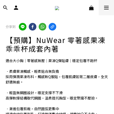
分享到
【預購】NuWear 零著感果凍
乖乖杯成套內著
適合大小胸｜零著感無壓｜果凍Q彈貼膚｜穩定包覆不跑杯
．柔膚果凍觸感，輕柔貼合無負擔
採用彈潤果凍布料，觸感軟Q服貼，包覆肌膚如第二層皮膚，全天
舒適無痕。
．輕盈無鋼圈設計，穩定支撐不下滑
高彈軟撐結構取代鋼圈，溫柔提托胸型，穩定聚攏不壓迫。
．漸進包覆剪裁，自然圓弧更集中