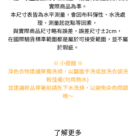
實際商品為準。
本尺寸表皆為水平測量，會因布料彈性、水洗處
理、測量起訖點等因素，
與實際商品尺寸略有誤差，誤差尺寸±2cm，
在國際驗貨標準範圍都是屬於可接受範圍，並不屬
於瑕疵。
※ 小提醒 ※
深色衣物建議單獨洗滌，以翻面手洗或放洗衣袋洗
較佳喔(勿用熱水)
並建議新品穿著前請先下水洗滌，以避免染色問題
唷～
了解更多