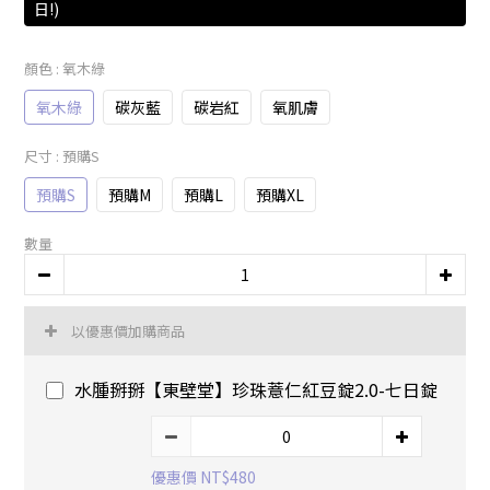
日!)
顏色
: 氧木綠
氧木綠
碳灰藍
碳岩紅
氧肌膚
尺寸
: 預購S
預購S
預購M
預購L
預購XL
數量
以優惠價加購商品
水腫掰掰【東壁堂】珍珠薏仁紅豆錠2.0-七日錠
優惠價 NT$480