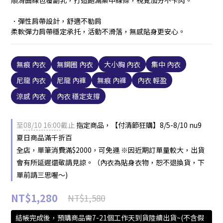
順滑曲線包覆副乳，打造飽滿集中線條，視覺加分不卡肉。
．彈性肩帶設計，舒適不勒肩
柔軟彈力肩帶穩定承托，活動不滑落，無感貼身更安心。
無痕 內衣
無鋼圈 內衣
大小胸 內衣
集中 內衣
尼龍 內衣
尼龍 內褲
無痕 內褲
內衣 輕盈
涼感 內衣
內衣 穩定支撐
至
08/10 16:00
截止
指定商品，【付清節狂購】8/5-8/10 nu9
夏日商品滿千折百
全店，單筆消費滿$2000，可免運 ※因近期訂單量較大，出貨
會有所延遲還敬請見諒。（內衣為貼身衣物，恕不退換貨，下
單前請三思喔～)
NT$1,280
NT$1,580
結帳完成後，預購商品需7-21個工作天到貨陸續出貨~(不含假