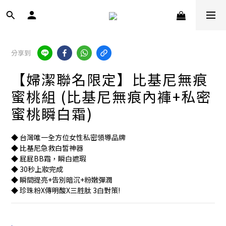
分享到
【婦潔聯名限定】比基尼無痕
蜜桃組 (比基尼無痕內褲+私密
蜜桃瞬白霜)
◆ 台灣唯一全方位女性私密領導品牌
◆ 比基尼急救白皙神器
◆ 屁屁BB霜，瞬白遮瑕
◆ 30秒上妝完成
◆ 瞬間提亮+告別暗沉+粉嫩彈潤
◆ 珍珠粉X傳明酸X三胜肽 3白對策!