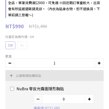
全店，單筆消費滿$2000，可免運 ※因近期訂單量較大，出貨
會有所延遲還敬請見諒。（內衣為貼身衣物，恕不退換貨，下
單前請三思喔～)
NT$990
NT$1,490
比基尼無痕內褲
: SM
SM
ML
數量
以優惠價加購商品
NuBra 零反光霧面隱形胸貼
優惠價 NT$1,680