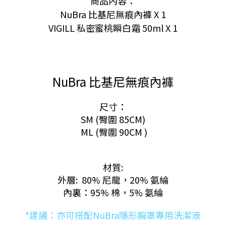
商品內容：
NuBra 比基尼無痕內褲 X 1
VIGILL 私密蜜桃瞬白霜 50ml
X 1
NuBra 比基尼無痕內褲
尺寸：
SM (臀圍 85CM)
ML (臀圍 90CM )
材質:
外層: 80% 尼龍，20% 氨綸
內裏：95% 棉，5% 氨綸
*建議：亦可搭配NuBra隱形胸罩專用洗潔液