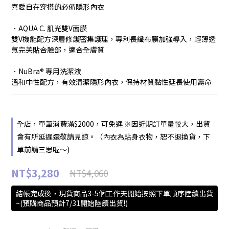
喜愛自在穿搭的必備隱形內衣
．AQUA C. 肌光雙V面膜 
雙V機能配方深層修護密集護理，專利長纖布膜加強導入，輕薄透
氣完美貼合臉部，適合全膚質
．NuBra® 專用洗潔液
溫和中性配方，有效清潔隱形內衣，保持材質黏性延長使用壽命
全店，單筆消費滿$2000，可免運 ※因近期訂單量較大，出貨
會有所延遲還敬請見諒。（內衣為貼身衣物，恕不退換貨，下
單前請三思喔～)
NT$3,280
NT$4,060
結帳完成後，現貨商品3-5個工作天開始按照下單順序陸續出貨
~(預購商品預計7/31開始陸續出貨!)