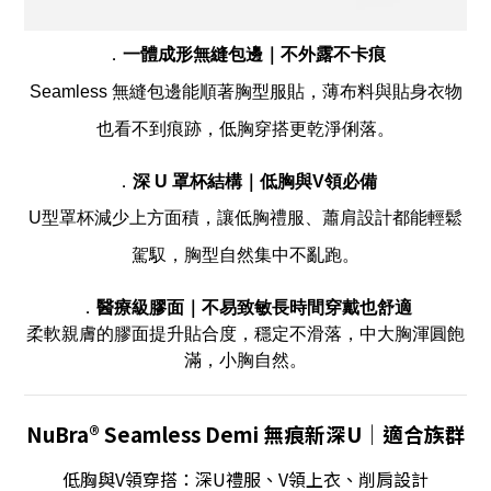
．
一體成形無縫包邊｜不外露不卡痕
Seamless 無縫包邊能順著胸型服貼，薄布料與貼身衣物
也看不到痕跡，低胸穿搭更乾淨俐落。
．
深 U 罩杯結構
｜低胸與V領必備
U型罩杯減少上方面積，讓低胸禮服、蕭肩設計都能輕鬆
駕馭，胸型自然集中不亂跑
。
．
醫療級膠面｜不易致敏長時間穿戴也舒適
柔軟親膚的膠面提升貼合度，穩定不滑落，中大胸渾圓飽
滿，小胸自然。
NuBra® Seamless Demi 無痕新深U
｜適合族群
低胸與V領穿搭：深U禮服、V領上衣、削肩設計