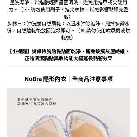
量洗潔液，以指腹輕柔畫圈清洗，避免用指甲或尖端用
力。（ ※ 請勿使用刷子、指尖摩擦，以免影響黏膠完整
度）
步驟三：沖洗並自然風乾：以溫水沖除泡沫，甩掉多餘水
份，自然陰乾後放回泡殼即可。（※ 請勿使用吹風機或烘
乾機）
【
小提醒
】
請保持胸貼黏貼面乾淨、避免接觸灰塵纖維，
正確清潔胸貼與收納能大幅延長黏著效果
NuBra 隱形內衣｜全商品注意事項