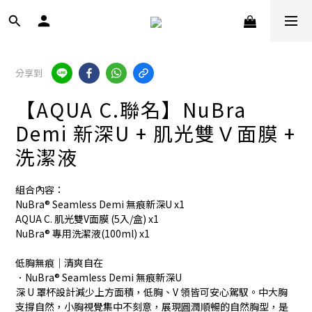
分享到
【AQUA C.聯名】NuBra
Demi 新深U + 肌光雙Ｖ面膜 +
洗潔液
組合內容：
NuBra® Seamless Demi 無痕新深U x1
AQUA C. 肌光雙V面膜 (5入/盒) x1
NuBra® 專用洗潔液(100ml) x1
低胸無痕｜清爽自在
．NuBra® Seamless Demi 無痕新深U
深 U 罩杯設計減少上方面積，低胸、V 領皆可安心駕馭。中大胸
支撐自然，小胸視覺集中不刻意，展現圓潤順暢的自然胸型，是