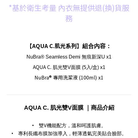
*基於衛生考量 內衣無提供退(換)貨服
務
【
AQUA C.肌光系列
】
組合內容：
NuBra® Seamless Demi 無痕新深U x1
AQUA C.
肌光雙V面膜 (5入/盒) x1
NuBra® 專用洗潔液 (100ml) x1
AQUA C. 肌光雙V面膜
｜商品介紹
• 雙V機能配方，溫和呵護肌膚。
• 專利長纖布膜加強導入，輕薄透氣完美貼合臉部。