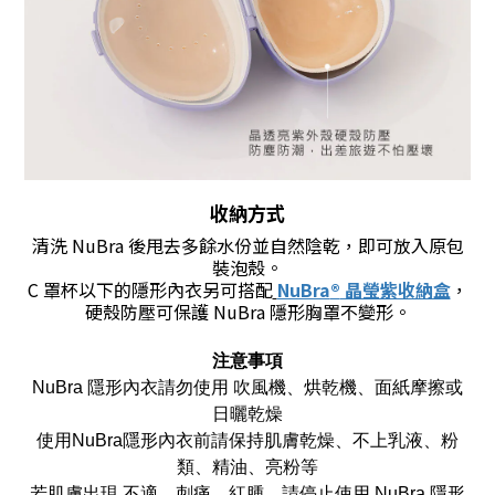
收納方式
清洗 NuBra 後甩去多餘水份並自然陰乾，即可放入原包
裝泡殼
。
C 罩杯以下的隱形內衣另可搭配
NuBra
®
晶瑩紫收納盒
，
硬殼防壓可保護 NuBra 隱形胸罩不變形
。
注意事項
NuBra 隱形內衣請勿使用 吹風機、烘乾機、面紙摩擦或
日曬乾燥
使用NuBra隱形內衣前請保持肌膚乾燥、不上乳液、粉
類、精油、亮粉等
若肌膚出現 不適、刺痛、紅腫，請停止使用 NuBra 隱形