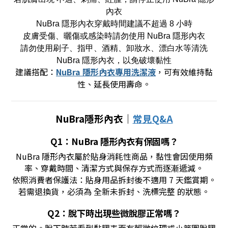
內衣
NuBra 隱形內衣穿戴時間建議不超過 8 小時
皮膚受傷、曬傷或感染時請勿使用 NuBra 隱形內衣
請勿使用刷子、指甲、酒精、卸妝水、漂白水等清洗
NuBra 隱形內衣，以免破壞黏性
建議搭配：
NuBra 隱形內衣專用洗潔液
，可有效維持黏
性、延長使用壽命。
NuBra隱形內衣｜
常見Q&A
Q1：NuBra 隱形內衣有保固嗎？
NuBra 隱形內衣屬於貼身消耗性商品，黏性會因使用頻
率、穿戴時間、清潔方式與保存方式而逐漸遞減。
依照
消費者保護法
：貼身用品拆封後不適用 7 天鑑賞期。
若需退換貨，必須為 全新未拆封、洗標完整 的狀態。
Q2：脫下時出現些微脫膠正常嗎？
正常的。脫下時若看到黏膠表面有輕微紋理或小範圍脫膠