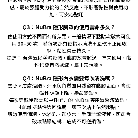
感，屬於膠體受力後的自然反應，不影響黏性與使用功
能，可安心貼用。
Q3：NuBra 隱形胸罩的使用壽命多久？
依使用方式不同而有所差異，一般情況下黏貼次數約可使
用 30–50 次。若每次都有依指示清洗＋風乾＋正確收
納，黏性會更持久。
提醒： 台灣氣候潮濕炎熱，黏膠放置超過一年未使用，黏
性也會自然遞減，屬正常現象。
Q4：NuBra 隱形內衣需要每次清洗嗎？
需要。皮膚油脂、汗水與角質如果殘留在黏膠表面，會使
黏性明顯下降、壽命變短。
每次穿戴後都需以中性配方的 NuBra 專用清潔液清洗，
才能維持黏性與回彈度，讓下次貼上依然服貼。
請勿使用酒精、沐浴乳、卸妝水、手部清潔液等，可能會
破壞黏膠結構，造成不可逆損傷。