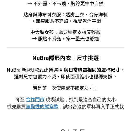
→ 不外露、不卡痕，胸線更集中自然
貼身與薄布料衣服：透膚上衣、合身洋裝
→ 無痕服貼不穿幫，視覺乾淨平滑
中大胸女孩：需要穩定支撐又輕盈
→ 服貼不滑落，穿一整天也舒適
NuBra隱形內衣｜尺寸挑選
NuBra 新深U款式
建議選擇
與日常胸罩相同的罩杯尺寸
，
選對尺寸包覆力不減，即使面積縮小也穩穩支撐。
若是第一次使用或不確定尺寸：
合作門市
可至
現場試貼，找到最適合自己的大小
無黏性的試穿款
或先購買
，試出合適的罩杯再入手正式款