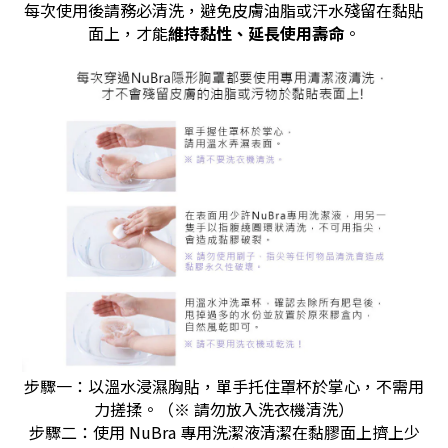
每次使用後請務必清洗，避免皮膚油脂或汗水殘留在黏貼
面上，才能
維持黏性、延長使用壽命
。
步驟一：以溫水浸濕胸貼，單手托住罩杯於掌心，不需用
力搓揉。（※ 請勿放入洗衣機清洗）
步驟二：使用 NuBra 專用洗潔液清潔在黏膠面上擠上少