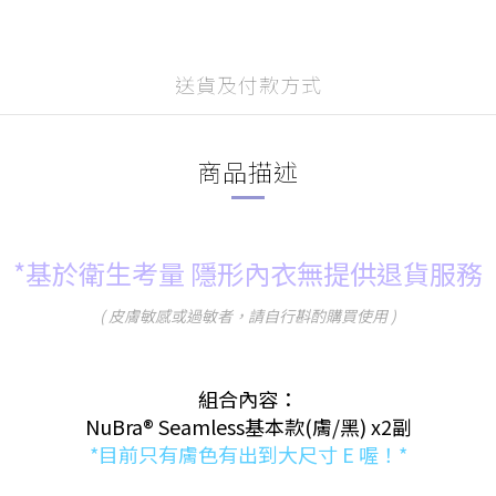
送貨及付款方式
商品描述
*基於衛生考量 隱形內衣無提供退貨服務
( 皮膚敏感或過敏者，請自行斟酌購買使用 )
組合內容：
NuBra® Seamless基本款(膚/黑) x2副
*目前只有膚色有出到大尺寸 E 喔！*