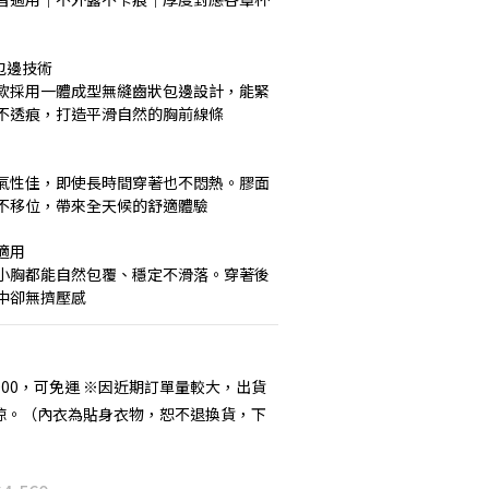
狀包邊技術
ss 無痕款採用一體成型無縫齒狀包邊設計，能緊
不透痕，打造平滑自然的胸前線條
氣性佳，即使長時間穿著也不悶熱。膠面
不移位，帶來全天候的舒適體驗
適用
小胸都能自然包覆、穩定不滑落。穿著後
中卻無擠壓感
000，可免運 ※因近期訂單量較大，出貨
諒。（內衣為貼身衣物，恕不退換貨，下