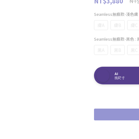
NT$3,880
NT$
Seamless無痕款-淺色膚
膚A
膚B
膚C
Seamless無痕款-黑色
:
黑A
黑B
黑C
AI
找尺寸