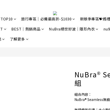
TOP10
旅行專區｜必備最高折-$1030
新娘季專區💝婚禮
T
BEST｜熱銷商品
NuBra絕世好波｜隱形內衣
nu
誌
了解更多
NuBra® 
組
組合內容：
NuBra® Seamless無痕
無縫齒狀包邊｜大小胸