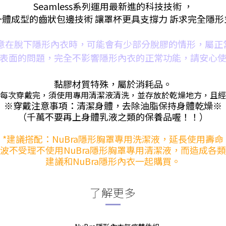
Seamless系列運用最新進的科技技術 ，
體成型的齒狀包邊技術 讓罩杯更具支撐力 訴求完全隱
注意在脫下隱形內衣時，可能會有少部分脫膠的情形，屬正
表面的問題，完全不影響隱形內衣的正常功能，請安心
黏膠
材質特殊，屬於消耗品。
每次穿戴完，須使用專用清潔液清洗，並存放於乾燥地方，且經
※穿戴注意事項：清潔身體，去除油脂保持身體乾燥※
（千萬不要再上身體乳液之類的保養品喔！！）
*建議搭配：NuBra隱形胸罩專用洗潔液，延長使用壽命
波不受理不使用NuBra隱形胸罩專用清潔液，而造成各
建議和NuBra隱形內衣一起購買。
了解更多