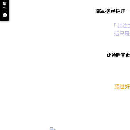
幫
手
胸罩邊緣採用一
「 請
這只是
建議購買後
絕世好