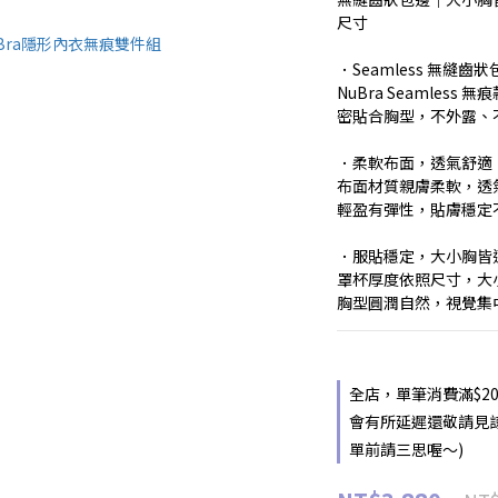
尺寸
．Seamless 無縫齒
NuBra Seamle
密貼合胸型，不外露、
．柔軟布面，透氣舒適
布面材質親膚柔軟，透
輕盈有彈性，貼膚穩定
．服貼穩定，大小胸皆
罩杯厚度依照尺寸，大
胸型圓潤自然，視覺集
全店，單筆消費滿$2
會有所延遲還敬請見
單前請三思喔～)