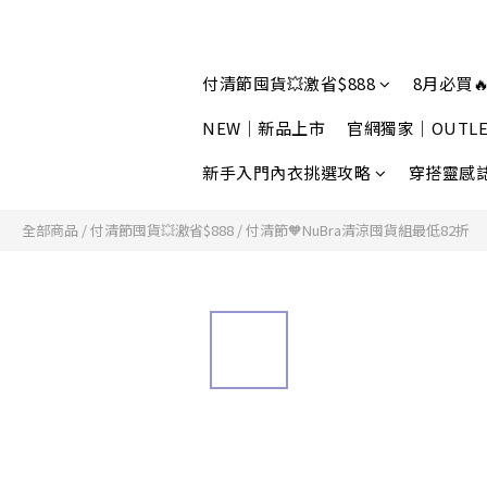
付清節囤貨💥激省$888
8月必買🔥
NEW｜新品上市
官網獨家｜OUTLE
新手入門內衣挑選攻略
穿搭靈感
全部商品
/
付清節囤貨💥激省$888
/
付清節🧡NuBra清涼囤貨組最低82折