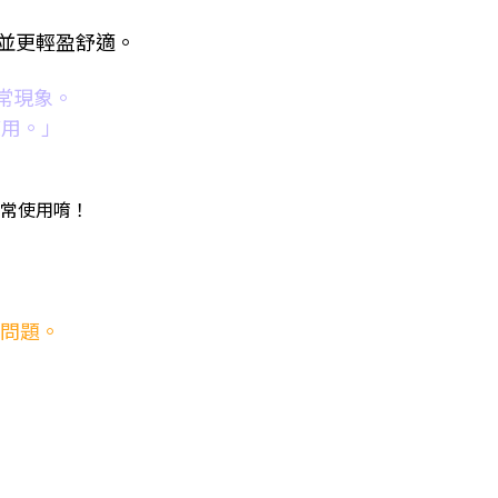
形並更輕盈舒適。
常現象。
使用。」
常使用唷！
類問題。