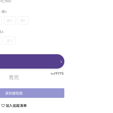
4,560
: 膚A
膚D
膚E
 黑A
黑D
售完
貨到通知我
加入追蹤清單