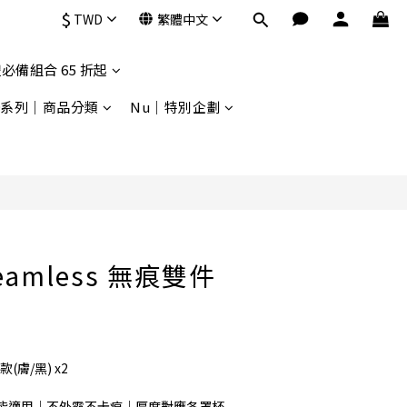
$
TWD
繁體中文
必備組合 65 折起
9系列｜商品分類
Nu｜特別企劃
Seamless 無痕雙件
款(膚/黑) x2
皆適用｜不外露不卡痕｜厚度對應各罩杯