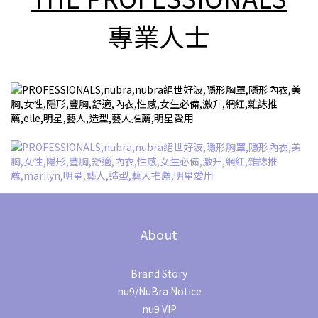
專業人士
About
Brand Story
nu9/NuBra Notice
nu9 VIP