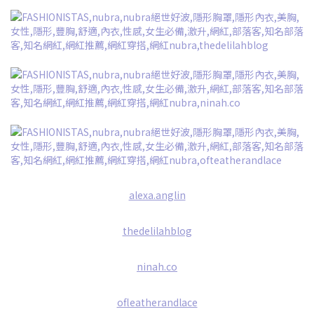
alexa.anglin
thedelilahblog
ninah.co
ofleatherandlace