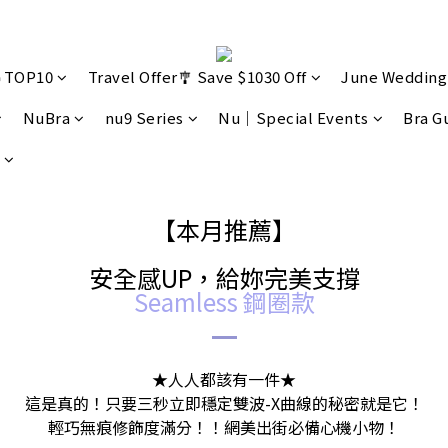
🔥TOP10
Travel Offer🎐 Save $1030 Off
June Wedding
NuBra
nu9 Series
Nu｜Special Events
Bra G
【本月推薦】
安全感UP，給妳完美支撐
Seamless 鋼圈款
★人人都該有一件★
這是真的！只要三秒立即穩定雙波-X曲線的秘密就是它！
輕巧無痕修飾度滿分！！網美出街必備心機小物！