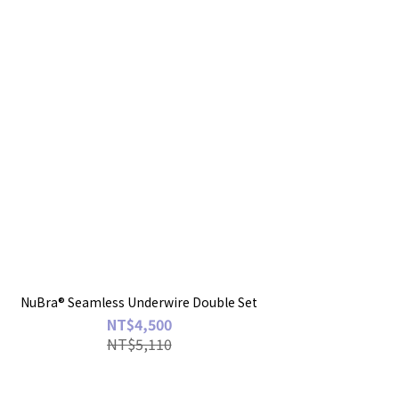
NuBra® Seamless Underwire Double Set
NT$4,500
NT$5,110