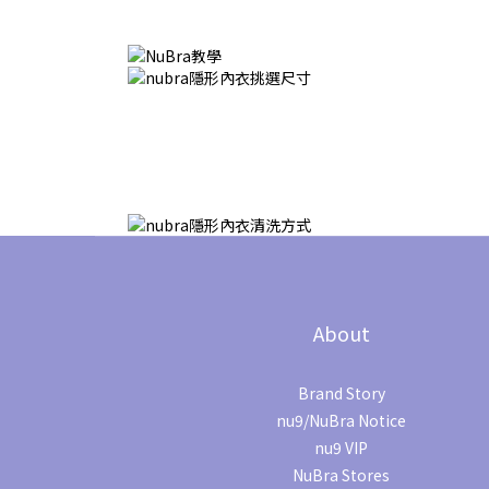
About
Brand Story
nu9/NuBra Notice
nu9 VIP
NuBra Stores