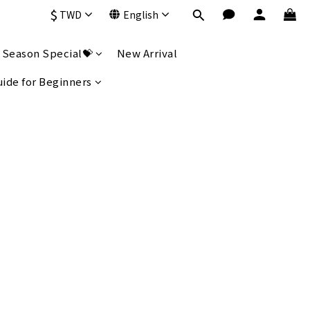
$
TWD
English
 Season Special💝
New Arrival
uide for Beginners