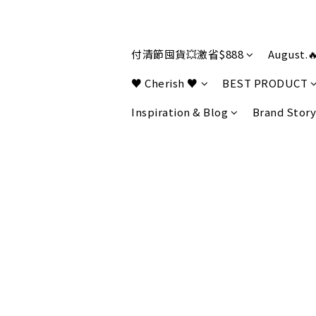
付清節囤貨💥激省$888
August.
♥ Cherish ♥
BEST PRODUCT
Inspiration & Blog
Brand Story