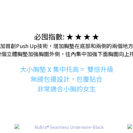
必囤指數: ★ ★ ★ ★
加首創Push Up技術，增加胸墊在底部和兩側的兩個地
2個立體胸墊加強胸圍外側，往內集中加強下面胸圍向上
大小胸墊 X
集中托高
=
雙倍升級
無縫包邊設計，包覆貼合
非常適合小胸的女生