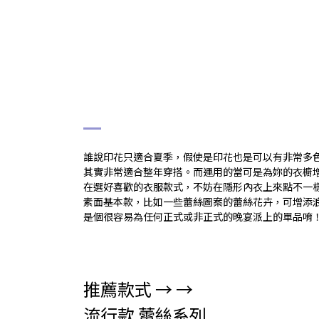
# 撞色印花
誰說印花只適合夏季，假使是印花也是可以有非常多
其實非常適合整年穿搭。而運用的當可是為妳的衣櫥
在選好喜歡的衣服款式，不妨在隱形內衣上來點不一
素面基本款，比如一些蕾絲圖案的蕾絲花卉，可增添
是個很容易為任何正式或非正式的晚宴派上的單品唷
推薦款式 → →
流行款 蕾絲系列