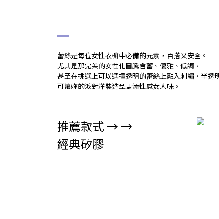
# 浪漫簍空蕾絲
蕾絲是每位女性衣櫥中必備的元素，百搭又安全。
尤其是那完美的女性化圖騰含蓄、優雅、低調。
甚至在挑選上可以選擇透明的蕾絲上融入刺繡，半透
可讓妳的派對洋裝造型更添性感女人味。
推薦款式 → →
經典矽膠