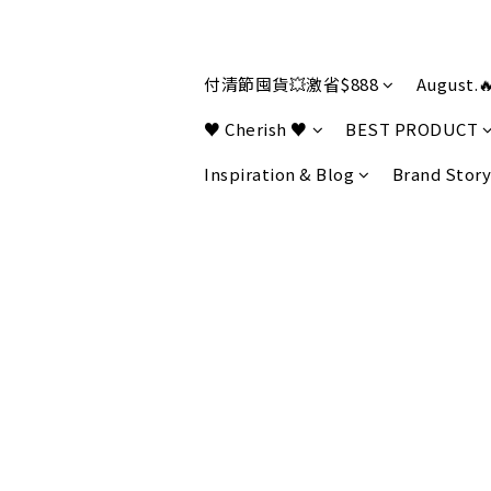
付清節囤貨💥激省$888
August.
♥ Cherish ♥
BEST PRODUCT
Inspiration & Blog
Brand Story