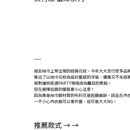
# 絲巾緞面圖騰
過去絲巾上常出現的經典花紋，今年大大流行眾多品
推出了以絲巾花紋為設計靈感的洋裝，優雅又不失經
絕對讓妳抵達PARTY現場成為矚目的焦點。
但在選擇這類的服裝要小心注意！
因為像是絲巾類材質的布料可是超顯痕跡，因此在內
一不小心內衣痕可以會外露，這可是大大NG。
推薦款式 → →