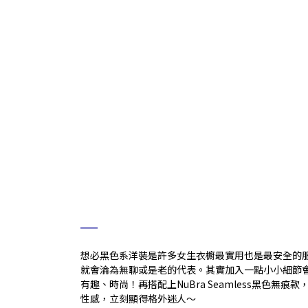
# 黑色系
想必黑色系洋裝是許多女生衣櫥最實用也是最安全的
就會淪為無聊或是老的代表。其實加入一點小小細節
有趣、時尚！再搭配上NuBra Seamless黑色無
性感，立刻顯得格外迷人～