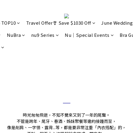
🔥TOP10
Travel Offer🎐 Save $1030 Off
June Wedding
NuBra
nu9 Series
Nu｜Special Events
Bra G
歲末年終派對穿搭推薦
時光匆匆飛逝，不知不覺來又到了一年的尾聲。
不管是跨年、尾牙、春酒、姊妹聚餐等邀約接踵而至，
像是削肩、一字領、露背...等，都是要非常注重「內衣搭配」的，