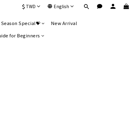
$
TWD
English
 Season Special💝
New Arrival
uide for Beginners