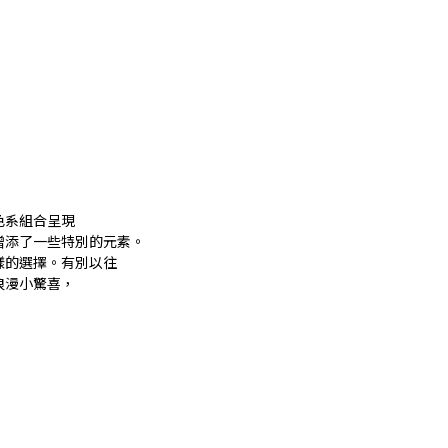
色系組合呈現
增添了一些特別的元素。
樣的選擇。有別以往
浪漫小驚喜，
！