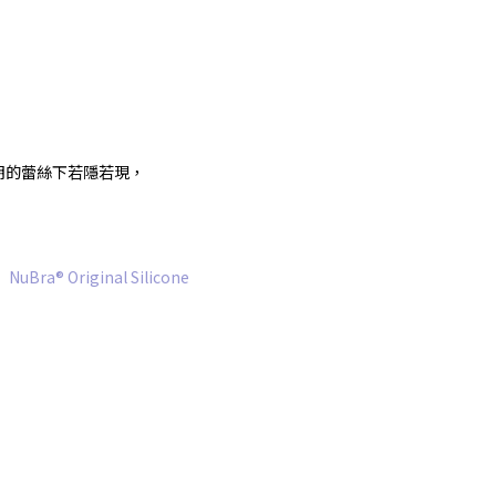
明的蕾絲下若隱若現，