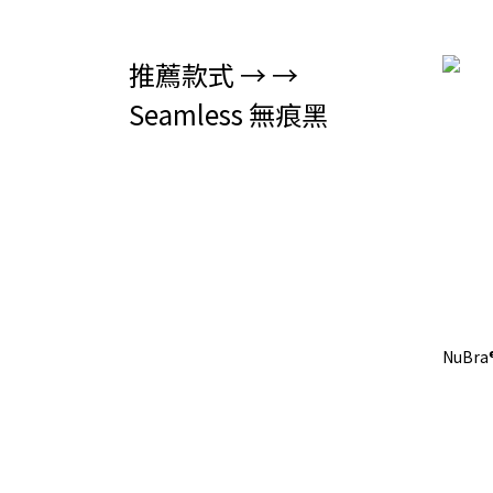
推薦款式 → →
Seamless 無痕黑
NuBra®