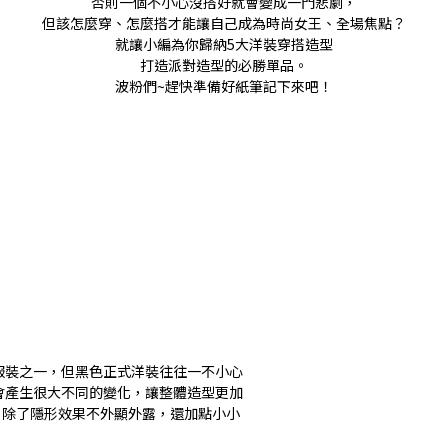
否則一個不小心沒搭好就會變成一門悲劇，
但該怎麼穿、怎麼搭才能讓自己成為時尚女王、全場焦點？
就讓小編為你歸納5大洋裝穿搭造型
打造派對造型的必勝單品。
波粉們~趕快準備好紙筆記下來吧！
服裝之一，但黑色正式洋裝往往一不小心
會產生很大不同的變化，讓整體造型更加
痕款，除了隱形效果不外顯外露，還加點小小