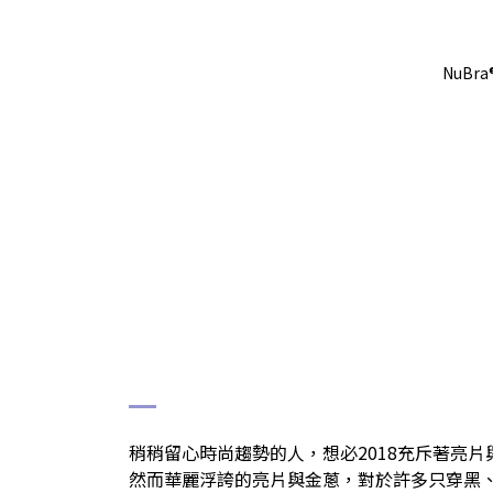
NuBra®
# 亮片與金屬元素
稍稍留心時尚趨勢的人，想必2018充斥著亮
然而華麗浮誇的亮片與金蔥，對於許多只穿黑