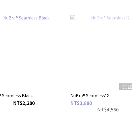
SOL
 Seamless Black
NuBra® Seamless*2
NT$2,280
NT$3,880
NT$4,560