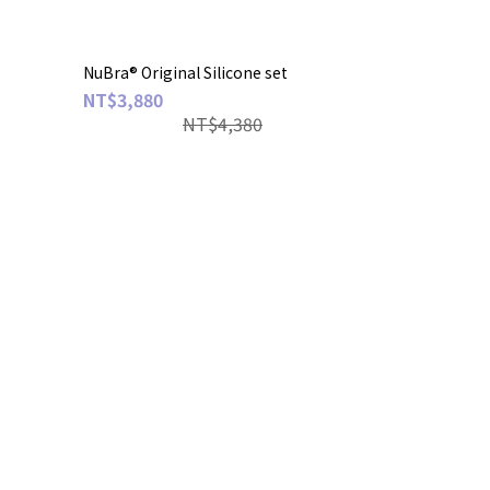
NuBra® Original Silicone set
NT$3,880
NT$4,380