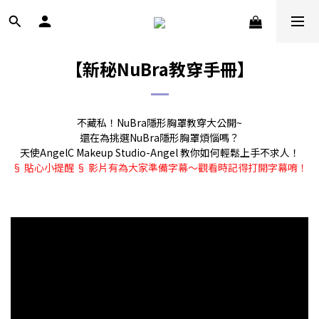
【新秘NuBra教穿手冊】
不藏私！NuBra隱形胸罩教穿大公開~
還在為挑選NuBra隱形胸罩煩惱嗎？
天使AngelC Makeup Studio-Angel 教你如何輕鬆上手不求人！
§ 貼心小提醒 § 影片有為大家準備字幕～觀看時記得打開字幕唷！