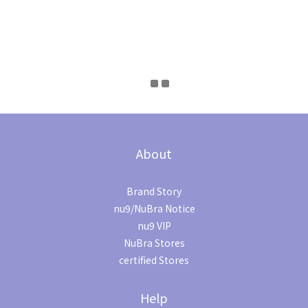
About
Brand Story
nu9/NuBra Notice
nu9 VIP
NuBra Stores
certified Stores
Help