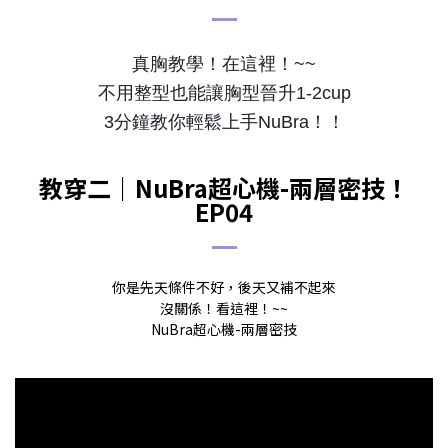
真胸教學！在這裡！~~
不用整型也能讓胸型晉升1-2cup
3分鐘教你輕鬆上手NuBra！！
教穿二｜NuBra超心機-兩層密技！
EP04
你是先天條件不好，後天又補不起來
沒關係！看這裡！~~
NuBra超心機-兩層密技