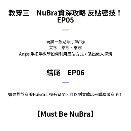
教穿三｜NuBra資深攻略 反貼密技！
EP05
玩膩一般貼法了嗎?😏
來👋、來👋、來👋
Angel手把手教學如何利用反貼方式，貼出傲人深溝
結尾｜EP06
如果對於穿著NuBra上還有疑問，可以到實體店去體驗試穿唷！
【Must Be NuBra】