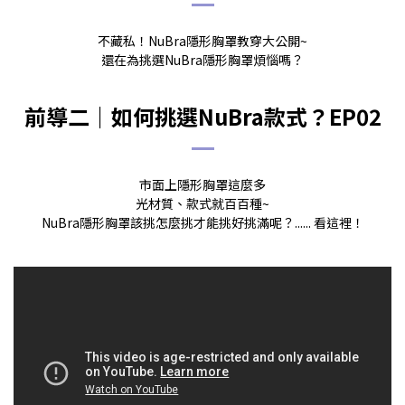
不藏私！NuBra隱形胸罩教穿大公開~
還在為挑選NuBra隱形胸罩煩惱嗎？
前導二｜如何挑選NuBra款式？EP02
市面上隱形胸罩這麼多
光材質、款式就百百種~
NuBra隱形胸罩該挑怎麼挑才能挑好挑滿呢？...... 看這裡！