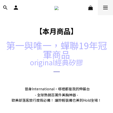
【本月商品】
第一與唯一，蟬聯19年冠
軍商品
original經典矽膠
★
晉身International，哪裡都是我的伸展台
★
- 全球熱銷百萬件美胸神器 -
歐美部落客旅行度假必備！ 讓妳輕裝備也美到Hold全場！