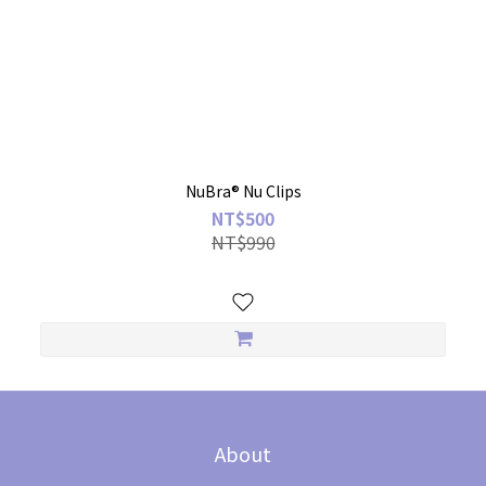
NuBra® Nu Clips
NT$500
NT$990
About