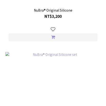
NuBra® Original Silicone
NT$3,200