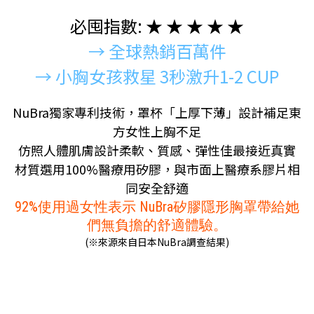
必囤指數: ★ ★ ★ ★ ★
→ 全球熱銷百萬件
→ 小胸女孩救星 3秒激升1-2 CUP
NuBra獨家專利技術，罩杯「上厚下薄」設計補足東
方女性上胸不足
仿照人體肌膚設計柔軟、質感、彈性佳最接近真實
材質選用100%醫療用矽膠，與市面上醫療系膠片相
同安全舒適
92%使用過女性表示 NuBra矽膠隱形胸罩帶給她
們無負擔的舒適體驗。
(※來源來自日本NuBra調查結果)