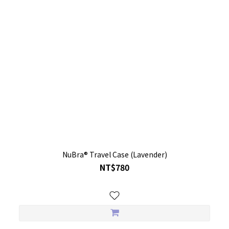
NuBra® Travel Case (Lavender)
NT$780