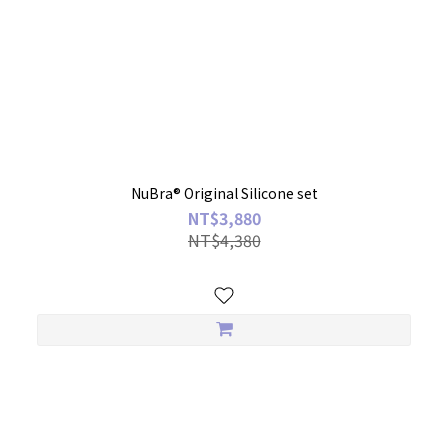
NuBra® Original Silicone set
NT$3,880
NT$4,380