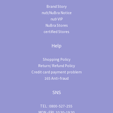
Brand Story
nu9/NuBra Notice
nu9 VIP
NuBra Stores
certified Stores
Help
Shopping Policy
Return/ Refund Policy
Credit card payment problem
165 Anti-fraud
SNS
TEL : 0800-527-255
MON.-FRI. 10:30-19:30