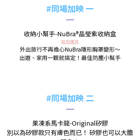
#同場加映 一
收納小幫手-NuBra®晶瑩紫收納盒
點我購買
外出旅行不再擔心NuBra隱形胸罩變形～
出遊、家用一顆就搞定！最佳防塵小幫手
#同場加映 二
果凍系馬卡龍-
Original矽膠
別以為矽膠款只有膚色而已！ 矽膠也可以大膽