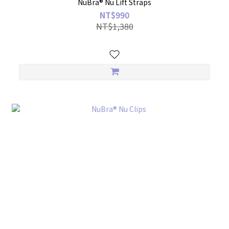
NuBra® Nu Lift Straps
NT$990
NT$1,380