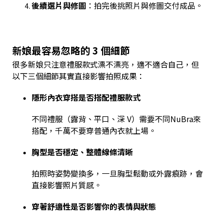
後續選片與修圖
：拍完後挑照片與修圖交付成品。
新娘最容易忽略的 3 個細節
很多新娘只注意禮服款式漂不漂亮，適不適合自己，但
以下三個細節其實直接影響拍照成果：
隱形內衣穿搭是否搭配禮服款式
不同禮服（露背、平口、深 V）需要不同NuBra來
搭配，千萬不要穿普通內衣就上場。
胸型是否穩定、整體線條清晰
拍照時姿勢變換多，一旦胸型鬆動或外露痕跡，會
直接影響照片質感。
穿著舒適性是否影響你的表情與狀態