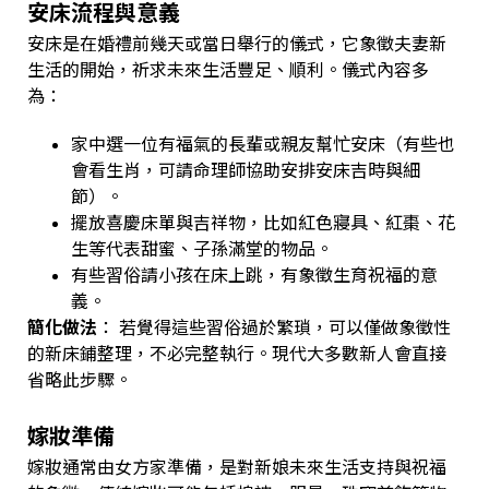
安床流程與意義
安床是在婚禮前幾天或當日舉行的儀式，它象徵夫妻新
生活的開始，祈求未來生活豐足、順利。儀式內容多
為：
家中選一位有福氣的長輩或親友幫忙安床（有些也
會看生肖，可請命理師協助安排安床吉時與細
節）。
擺放喜慶床單與吉祥物，比如紅色寢具、紅棗、花
生等代表甜蜜、子孫滿堂的物品。
有些習俗請小孩在床上跳，有象徵生育祝福的意
義。
簡化做法
： 若覺得這些習俗過於繁瑣，可以僅做象徵性
的新床鋪整理，不必完整執行。現代大多數新人會直接
省略此步驟。
嫁妝準備
嫁妝通常由女方家準備，是對新娘未來生活支持與祝福