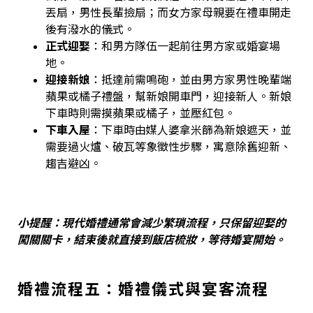
丟扇，男性長輩撿扇；而女方家母親要在禮車開走
後有潑水的儀式。
正式迎娶
：和男方隊伍一起前往男方家或婚宴場
地。
迎接新娘
：抵達前需鳴砲，並由男方家男性晚輩端
蘋果或橘子禮盤，幫新娘開車門，迎接新人。新娘
下車時則需摸蘋果或橘子，並壓紅包。
下車入屋
：下車時由媒人婆拿米篩為新娘遮天，並
需要過火爐、破瓦等象徵性步驟，寓意除舊迎新、
趨吉避凶。
小提醒：現代婚禮通常會減少繁瑣流程，只保留迎娶的
闖關關卡，結束後就直接到飯店梳妝，等待婚宴開始。
婚禮流程五：婚禮儀式與宴客流程