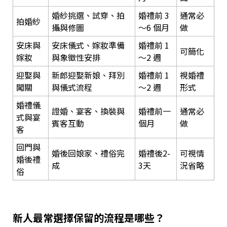
婚紗挑選、試穿、拍
婚禮前 3
通常必
拍婚紗
攝與修圖
～6 個月
做
安床與
安床儀式、嫁妝準備
婚禮前 1
可簡化
嫁妝
與象徵性安排
～2 週
迎娶與
新郎迎娶新娘、拜別
婚禮前 1
視婚禮
闖關
與儀式流程
～2 週
形式
婚禮儀
證婚、宴客、換裝與
婚禮前一
通常必
式與宴
賓客互動
個月
做
客
回門與
婚後回娘家、禮俗完
婚禮後2-
可視情
婚後禮
成
3天
況省略
俗
新人最常選擇保留的流程是哪些？