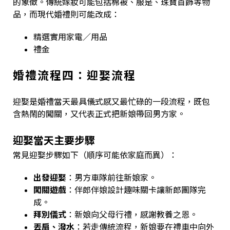
的象徵。傳統嫁妝可能包括棉被、服是、珠寶首飾等物
品，而現代婚禮則可能改成：
精選實用家電／用品
禮金
婚禮流程四：迎娶流程
迎娶是婚禮當天最具儀式感又最忙碌的一段流程，既包
含熱鬧的闖關，又代表正式把新娘帶回男方家。
迎娶當天主要步驟
常見迎娶步驟如下（順序可能依家庭而異）：
出發迎娶
：男方車隊前往新娘家。
闖關遊戲
：伴郎伴娘設計趣味關卡讓新郎團隊完
成。
拜別儀式
：新娘向父母行禮，感謝教養之恩。
丟扇、潑水
：若走傳統流程，新娘要在禮車中向外