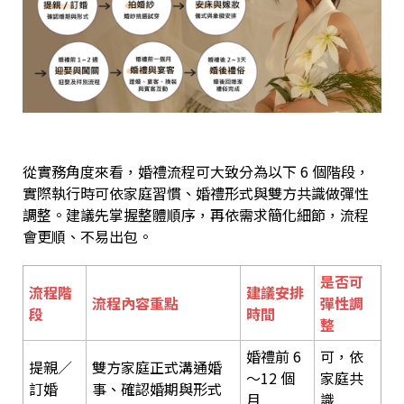
從實務角度來看，婚禮流程可大致分為以下 6 個階段，
實際執行時可依家庭習慣、婚禮形式與雙方共識做彈性
調整。建議先掌握整體順序，再依需求簡化細節，流程
會更順、不易出包。
是否可
流程階
建議安排
流程內容重點
彈性調
段
時間
整
婚禮前 6
可，依
提親／
雙方家庭正式溝通婚
～12 個
家庭共
訂婚
事、確認婚期與形式
月
識