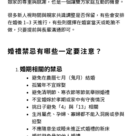
娘家的尊重與感謝，也是一個讓雙方家庭互動的機會。
很多新人視時間與親家共識調整是否保留，有些會安排
在婚後 1–3 天進行，有些則選擇在婚宴當天或乾脆不
做，只要提前與長輩溝通即可。
婚禮禁忌有哪些一定要注意？
婚期相關的禁忌
避免在農曆七月（鬼月）結婚
孤鸞年不宜嫁娶
避免清明節、寒衣節等節氣舉辦婚禮
不宜婚嫁於孝期或家中有守喪情況
挑日子避免「4」與「13」相關
生肖屬虎、孕婦、寡婦都不能入洞房或參與
迎娶
不應隨意坐或睡未進正式婚禮的新床
婚前避免參加他人婚禮