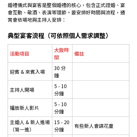
婚禮儀式與宴客是整個婚禮的核心，包含正式證婚、宴
會互動、敬酒、表演等環節。要安排好時間與流程，通
常會依場地與主持人安排：
典型宴客流程（可依照個人需求調整）
大致時
活動項目
備註
間
30 分
迎賓 & 來賓入場
鐘
5 - 10
主持人開場
分鐘
5 - 10
播放新人影片
分鐘
主婚人 & 新人進場
15 - 20
有些新人會請花童
（第一進）
分鐘