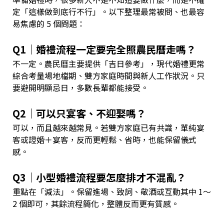
定「這樣做到底行不行」。以下整理最常被問、也最容
易焦慮的 5 個問題：
Q1｜婚禮流程一定要完全照農民曆走嗎？
不一定。農民曆主要提供「吉日參考」，現代婚禮更常
綜合考量場地檔期、雙方家庭時間與新人工作狀況。只
要避開明顯忌日，多數長輩都能接受。
Q2｜可以只宴客、不迎娶嗎？
可以，而且越來越常見。若雙方家庭已有共識，單純宴
客或證婚＋宴客，反而更輕鬆、省時，也能保留儀式
感。
Q3｜小型婚禮流程要怎麼排才不混亂？
重點在「減法」。保留進場、致詞、敬酒或互動其中 1～
2 個即可，其餘流程簡化，整體反而更有質感。