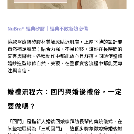
NuBra® 經典矽膠｜經典不敗新娘必備
這款醫療級矽膠材質觸感貼近肌膚，上厚下薄的設計能
自然補足胸型；貼合力強、不易位移，讓你在長時間的
宴客與遊戲、各種動作中都能放心且舒適。同時使整體
婚紗造型線條自然、美觀，在整個宴客流程中都能更專
注與自信。
婚禮流程六：回門與婚後禮俗，一定
要做嗎？
「回門」是指新人婚後回娘家拜訪長輩的傳統儀式，在
某些地區稱為「三朝回門」。這個步驟象徵媳婦婚後對