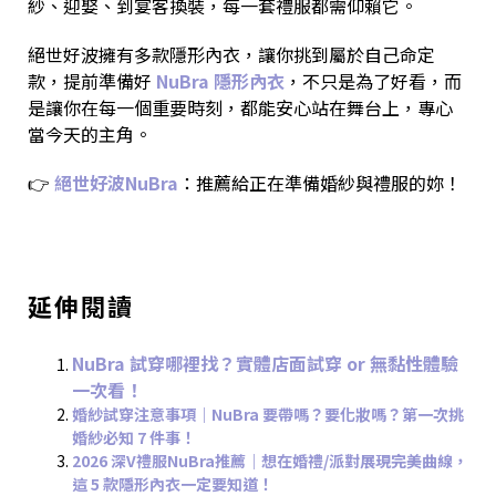
紗、迎娶、到宴客換裝，每一套禮服都需仰賴它。
絕世好波擁有多款隱形內衣，讓你挑到屬於自己命定
款，提前準備好
NuBra 隱形內衣
，不只是為了好看，而
是讓你在每一個重要時刻，都能安心站在舞台上，專心
當今天的主角。
👉
絕世好波NuBra
：推薦給正在準備婚紗與禮服的妳！
延伸閱讀
NuBra 試穿哪裡找？實體店面試穿 or 無黏性體驗
一次看！
婚紗試穿注意事項｜NuBra 要帶嗎？要化妝嗎？第一次挑
婚紗必知 7 件事！
2026 深V禮服NuBra推薦｜想在婚禮/派對展現完美曲線，
這 5 款隱形內衣一定要知道！