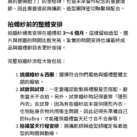
真的要開始了」的里程碑，也是未來留作紀念的重要環
節，因此需要提前與攝影、造型團隊密切聯繫與配合。
拍婚紗前的整體安排
拍婚紗通常安排在婚禮前
3～6 個月
，這樣留給造型、選
片與修圖的時間比較充裕。紮實的時間安排也讓最終成
品與婚禮節目表更好銜接。
完整拍婚紗流程大致包括：
挑選婚紗＆西服
：選擇符合你們風格與婚禮整體主
題的服裝。
試妝與試穿
：一定要確認妝髮與禮服是否搭配，避
免當天不合拍。另外，試穿婚紗時記得要穿「隱形
內衣」去試穿，因為有些婚紗店未提供隱形內衣，
也怕貼身衣物共用衛生問題，因此記得先準備自己
的NuBra，才能確保婚禮當天尺寸合不合身哦！
拍攝當天行程安排
：與攝影師與造型師確定每套造
型的時間與動線。