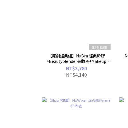
即將開賣
【原創經典組】NuBra 經典矽膠
N
+Beautyblender美妝蛋+Makeup
Eraser卸妝巾
NT$3,780
NT$4,140