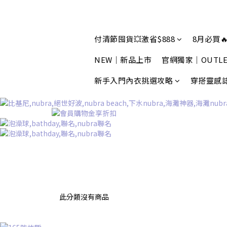
付清節囤貨💥激省$888
8月必買🔥
NEW｜新品上市
官網獨家｜OUTLE
新手入門內衣挑選攻略
穿搭靈感
此分類沒有商品