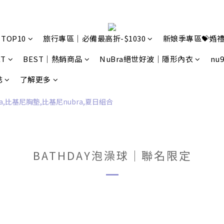
TOP10
旅行專區｜必備最高折-$1030
新娘季專區💝婚禮
T
BEST｜熱銷商品
NuBra絕世好波｜隱形內衣
nu
誌
了解更多
BATHDAY泡澡球｜聯名限定