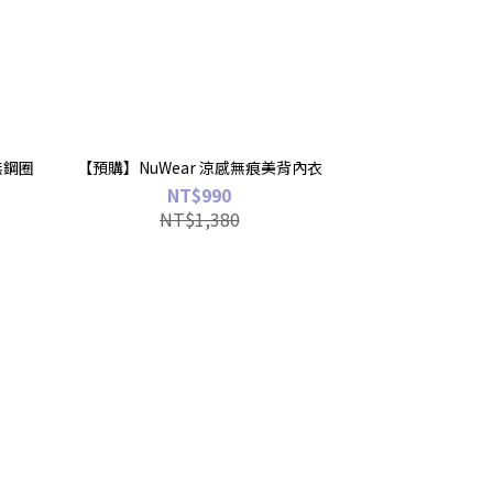
無鋼圈
【預購】NuWear 涼感無痕美背內衣
NT$990
NT$1,380