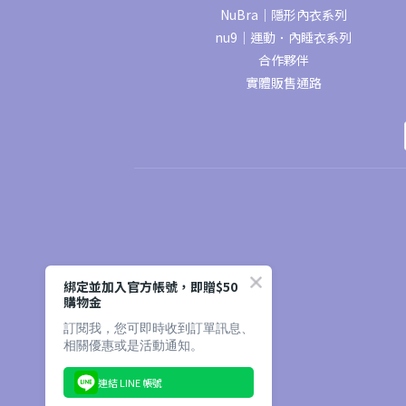
NuBra｜隱形內衣系列
nu9｜運動．內睡衣系列
合作夥伴
實體販售通路
綁定並加入官方帳號，即贈$50
購物金
訂閱我，您可即時收到訂單訊息、
相關優惠或是活動通知。
連結 LINE 帳號