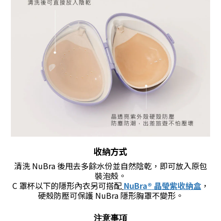
收納方式
清洗 NuBra 後甩去多餘水份並自然陰乾，即可放入原包
裝泡殼
。
C 罩杯以下的隱形內衣另可搭配
NuBra
®
晶瑩紫收納盒
，
硬殼防壓可保護 NuBra 隱形胸罩不變形
。
注意事項