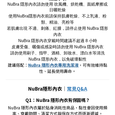
NuBra 隱形內衣請勿使用 吹風機、烘乾機、面紙摩擦或
日曬乾燥
使用NuBra隱形內衣前請保持肌膚乾燥、不上乳液、粉
類、精油、亮粉等
若肌膚出現 不適、刺痛、紅腫，請停止使用 NuBra 隱形
內衣
NuBra 隱形內衣穿戴時間建議不超過 8 小時
皮膚受傷、曬傷或感染時請勿使用 NuBra 隱形內衣
請勿使用刷子、指甲、酒精、卸妝水、漂白水等清洗
NuBra 隱形內衣，以免破壞黏性
建議搭配：
NuBra 隱形內衣專用洗潔液
，可有效維持黏
性、延長使用壽命。
NuBra隱形內衣｜
常見Q&A
Q1：NuBra 隱形內衣有保固嗎？
NuBra 隱形內衣屬於貼身消耗性商品，黏性會因使用頻
率、穿戴時間、清潔方式與保存方式而逐漸遞減。