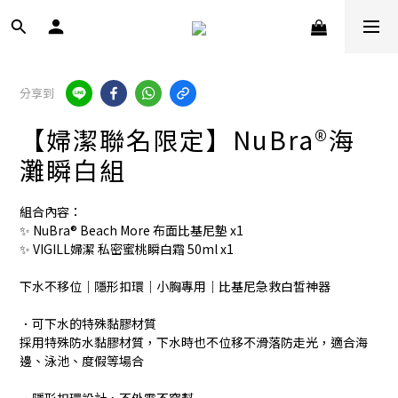
分享到
【婦潔聯名限定】NuBra®海
灘瞬白組
組合內容：
✨ NuBra® Beach More 布面比基尼墊 x1
✨ VIGILL婦潔 私密蜜桃瞬白霜 50ml x1
下水不移位｜隱形扣環｜小胸專用｜比基尼急救白皙神器
．可下水的特殊黏膠材質
採用特殊防水黏膠材質，下水時也不位移不滑落防走光，適合海
邊、泳池、度假等場合