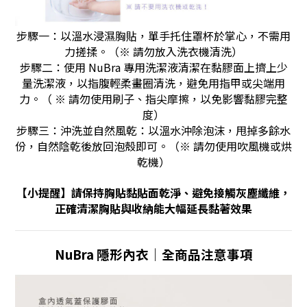
步驟一：以溫水浸濕胸貼，單手托住罩杯於掌心，不需用
力搓揉。（※ 請勿放入洗衣機清洗）
步驟二：使用 NuBra 專用洗潔液清潔在黏膠面上擠上少
量洗潔液，以指腹輕柔畫圈清洗，避免用指甲或尖端用
力。（ ※ 請勿使用刷子、指尖摩擦，以免影響黏膠完整
度）
步驟三：沖洗並自然風乾：以溫水沖除泡沫，甩掉多餘水
份，自然陰乾後放回泡殼即可。（※ 請勿使用吹風機或烘
乾機）
【
小提醒
】
請保持胸貼黏貼面乾淨、避免接觸灰塵纖維，
正確清潔胸貼與收納能大幅延長黏著效果
NuBra 隱形內衣｜全商品注意事項