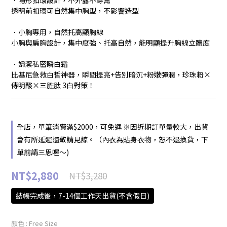
．隱形扣環設計，不外露不穿幫
透明前扣環可自然集中胸型，不影響造型
．小胸專用，自然托高顯胸線
小胸與扁胸設計，集中度強、托高自然，能明顯提升胸線立體度
．婦潔私密瞬白霜
比基尼急救白皙神器，瞬間提亮+告別暗沉+粉嫩彈潤，珍珠粉×
傳明酸×三胜肽 3白對策！
全店，單筆消費滿$2000，可免運 ※因近期訂單量較大，出貨
會有所延遲還敬請見諒。（內衣為貼身衣物，恕不退換貨，下
單前請三思喔～)
NT$2,880
NT$3,280
結帳完成後，7-14個工作天出貨(不含假日)
顏色
: Free Size