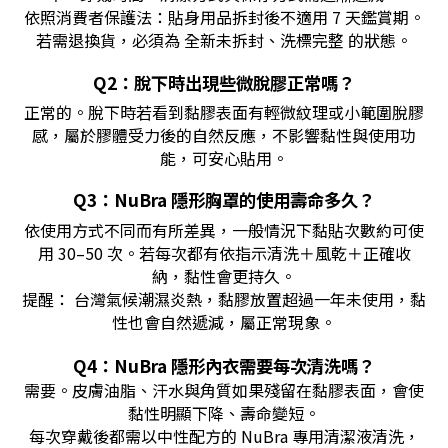
依照
消費者保護法
：貼身用品拆封後不適用 7 天鑑賞期。
若需退換貨，必須為 全新未拆封、洗標完整 的狀態。
Q2：脫下時出現些微脫膠正常嗎？
正常的。脫下時若看到黏膠表面有輕微紋理或小範圍脫膠
感，屬於膠體受力後的自然反應，不影響黏性與使用功
能，可安心貼用。
Q3：NuBra 隱形胸罩的使用壽命多久？
依使用方式不同而有所差異，一般情況下黏貼次數約可使
用 30–50 次。若每次都有依指示清洗＋風乾＋正確收
納，黏性會更持久。
提醒： 台灣氣候潮濕炎熱，黏膠放置超過一年未使用，黏
性也會自然遞減，屬正常現象。
Q4：NuBra 隱形內衣需要每次清洗嗎？
需要。皮膚油脂、汗水與角質如果殘留在黏膠表面，會使
黏性明顯下降、壽命變短。
每次穿戴後都需以中性配方的 NuBra 專用清潔液清洗，