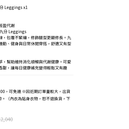
Leggings x1
輕盈代謝
分 Leggings
線，包覆不緊繃，修飾腿型更顯修長。九
運動、健身與日常休閒穿搭，舒適又有型
萃，幫助維持消化順暢與代謝健康。可愛
香甜，讓每日健康補充變得輕鬆又有趣
000，可免運 ※因近期訂單量較大，出貨
諒。（內衣為貼身衣物，恕不退換貨，下
2,040