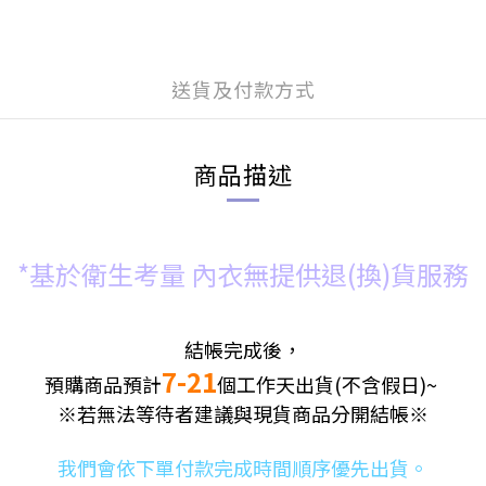
送貨及付款方式
商品描述
*基於衛生考量 內衣無提供退(換)貨服務
結帳完成後，
7-21
預購商品預計
個
工
作天出貨(不含假日)~
※若無法等待者建議與現貨商品分開結帳
※
我們會依下單付款完成時間順序優先出貨。