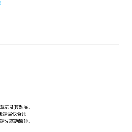
！
蕈菇及其製品。
後請盡快食用。
請先諮詢醫師
。