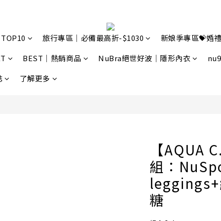
TOP10
旅行專區｜必備最高折-$1030
新娘季專區💝婚禮
T
BEST｜熱銷商品
NuBra絕世好波｜隱形內衣
nu
誌
了解更多
【AQUA
組：NuSp
leggin
糖