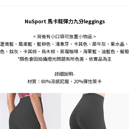
NuSport 馬卡龍彈力九分leggings
< 背後有小口袋可放置小物品 >
瀝青藍、風車藍、藍柳色、淺象牙、卡其色、犀牛灰、紫水晶、
色、鈦灰、卡其棕、烏木棕、蒸瑠咖啡、海軍藍、油藍色、葡萄
*顏色會因拍攝燈光問題有所色差，依實品為主
詳細說明-
材質：80%涼感尼龍、20%彈性萊卡