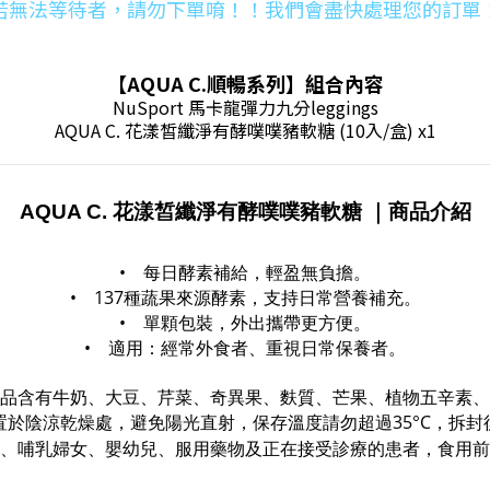
若無法等待者，請勿下單唷！！我們會盡快處理您的訂單
【
AQUA C.順暢系列
】
組合內容
NuSport 馬卡龍彈力九分leggings
AQUA C. 花漾皙纖淨有酵噗噗豬軟糖 (10入/盒) x1
AQUA C. 花漾皙纖淨有酵噗噗豬軟糖
｜商品介紹
• 每日酵素補給，輕盈無負擔。
• 137種蔬果來源酵素，支持日常營養補充。
• 單顆包裝，外出攜帶更方便。
• 適用：經常外食者、重視日常保養者。
品含有牛奶、大豆、芹菜、奇異果、麩質、芒果、植物五辛素、
置於陰涼乾燥處，避免陽光直射，保存溫度請勿超過35°C，拆封
、哺乳婦女、嬰幼兒、服用藥物及正在接受診療的患者，食用前