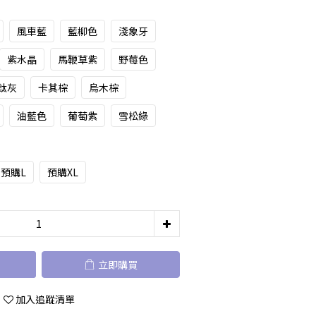
風車藍
藍柳色
淺象牙
紫水晶
馬鞭草紫
野莓色
鈦灰
卡其棕
烏木棕
油藍色
葡萄紫
雪松綠
預購L
預購XL
立即購買
加入追蹤清單