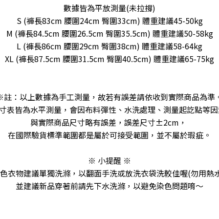
數據皆為平放測量(未拉撐)
S (褲長83cm 腰圍24cm 臀圍33cm) 體重建議45-50kg
M (褲長84.5cm 腰圍26.5cm 臀圍35.5cm) 體重建議50-58kg
L (褲長86cm 腰圍29cm 臀圍38cm) 體重建議58-64kg
XL (褲長87.5cm 腰圍31.5cm 臀圍40.5cm) 體重建議65-75kg
※註：以上數據為手工測量，故若有誤差請依收到實際商品為準
寸表皆為水平測量，會因布料彈性、水洗處理、測量起訖點等
與實際商品尺寸略有誤差，誤差尺寸±2cm，
在國際驗貨標準範圍都是屬於可接受範圍，並不屬於瑕疵。
※ 小提醒 ※
色衣物建議單獨洗滌，以翻面手洗或放洗衣袋洗較佳喔(勿用熱
並建議新品穿著前請先下水洗滌，以避免染色問題唷～