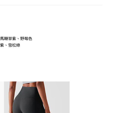
馬鞭草紫、野莓色
紫、雪松綠