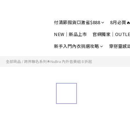
付清節囤貨💥激省$888
8月必買🔥
NEW｜新品上市
官網獨家｜OUTLE
新手入門內衣挑選攻略
穿搭靈感
全部商品
/
跨界聯名系列🌟NuBra 內外皆美組 8 折起