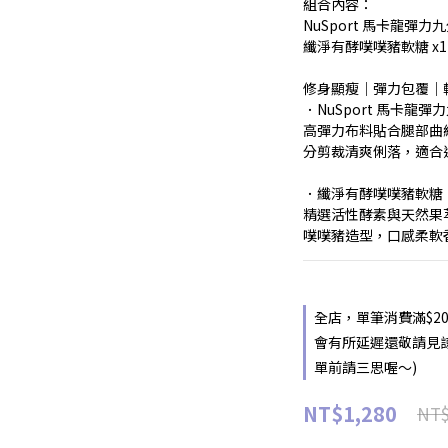
組合內容：
NuSport 馬卡龍彈力九分 
纖淨有酵噗噗豬軟糖 x1
修身顯瘦｜彈力包覆｜
．NuSport 馬卡龍彈力九
高彈力布料貼合腿部曲
分剪裁清爽俐落，適合
．纖淨有酵噗噗豬軟糖
精選活性酵素與天然果
噗噗豬造型，口感柔軟
全店，單筆消費滿$2
會有所延遲還敬請見
單前請三思喔～)
NT$1,280
NT$