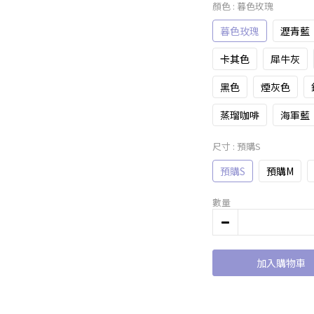
顏色
: 暮色玫瑰
暮色玫瑰
瀝青藍
卡其色
犀牛灰
黑色
煙灰色
蒸瑠咖啡
海軍藍
尺寸
: 預購S
預購S
預購M
數量
加入購物車