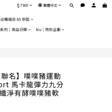
$
TWD
繁體中文
立即購買
必備組合 65 折起
9系列｜商品分類
Nu｜特別企劃
 C.聯名】噗噗豬運動
ort 馬卡龍彈力九分
gs+纖淨有酵噗噗豬軟