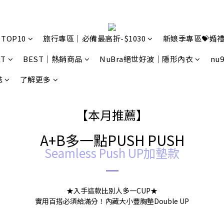
TOP10
旅行專區｜必備最高折-$1030
新娘季專區💝婚禮
T
BEST｜熱銷商品
NuBra絕世好波｜隱形內衣
nu
誌
了解更多
【本月推薦】
A+B多一點PUSH PUSH
Seamless Push UP加墊款
★入手這款比別人多一CUP★
實用百搭必須給滿分！內藏大小豐胸墊Double UP