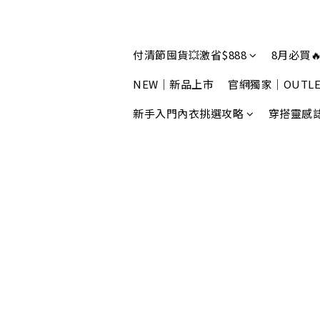
付清節囤貨💥激省$888
8月必買🔥
NEW｜新品上市
官網獨家｜OUTLE
新手入門內衣挑選攻略
穿搭靈感