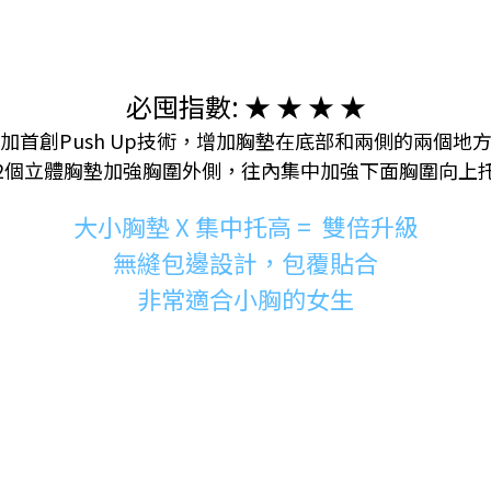
必囤指數: ★ ★ ★ ★
加首創Push Up技術，增加胸墊在底部和兩側的兩個地
2個立體胸墊加強胸圍外側，往內集中加強下面胸圍向上
大小胸墊 X
集中托高
=
雙倍升級
無縫包邊設計，包覆貼合
非常適合小胸的女生