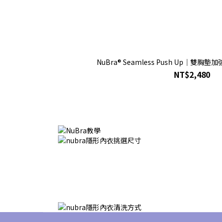
NuBra® Seamless Push Up｜雙
NT$2,480