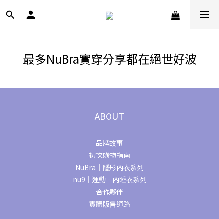
最多NuBra實穿分享都在絕世好波
ABOUT
品牌故事
初次購物指南
NuBra｜隱形內衣系列
nu9｜運動．內睡衣系列
合作夥伴
實體販售通路